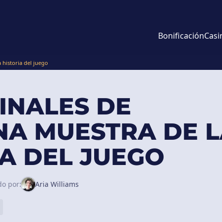
Bonificación
Casi
 historia del juego
INALES DE
NA MUESTRA DE 
IA DEL JUEGO
do por:
Aria Williams