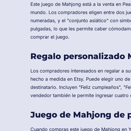
Este juego de Mahjong está a la venta en Pea
mundo. Los compradores eligen entre dos jueg
numeradas, y el "conjunto asiático" con símb
pulgadas, lo que les permite caber cómodame
comprar el juego.
Regalo personalizado 
Los compradores interesados en regalar a su
hecho a medida en Etsy. Puede elegir uno de 
destinatario. Incluyen "Feliz cumpleaños", "Fel
vendedor también le permite ingresar cuatro 
Juego de Mahjong de p
Cuando compras este juego de Mahjong en Ye