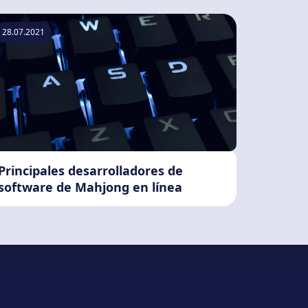
28.07.2021
Principales desarrolladores de
software de Mahjong en línea