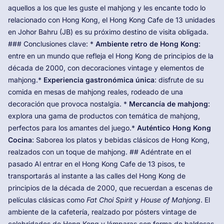
aquellos a los que les guste el mahjong y les encante todo lo
relacionado con Hong Kong, el Hong Kong Cafe de 13 unidades
en Johor Bahru (JB) es su próximo destino de visita obligada.
### Conclusiones clave: *
Ambiente retro de Hong Kong
:
entre en un mundo que refleja el Hong Kong de principios de la
década de 2000, con decoraciones vintage y elementos de
mahjong.*
Experiencia gastronómica única
: disfrute de su
comida en mesas de mahjong reales, rodeado de una
decoración que provoca nostalgia. *
Mercancía de mahjong
:
explora una gama de productos con temática de mahjong,
perfectos para los amantes del juego.*
Auténtico Hong Kong
Cocina
: Saborea los platos y bebidas clásicos de Hong Kong,
realzados con un toque de mahjong. ## Adéntrate en el
pasado Al entrar en el Hong Kong Cafe de 13 pisos, te
transportarás al instante a las calles del Hong Kong de
principios de la década de 2000, que recuerdan a escenas de
películas clásicas como
Fat Choi Spirit
y
House of Mahjong
. El
ambiente de la cafetería, realzado por pósters vintage de
celebridades de Hong Kong y lámparas con forma de baldosas