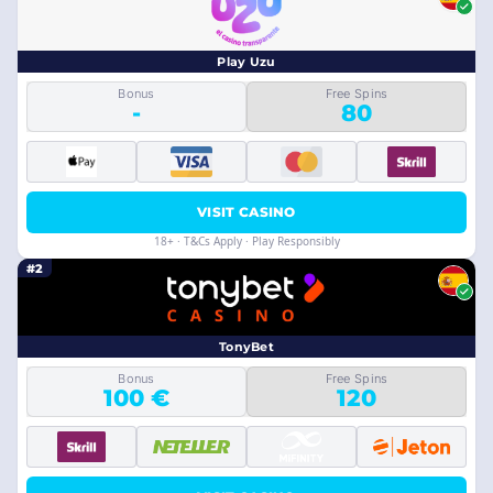
Play Uzu
Bonus
Free Spins
-
80
VISIT CASINO
18+ · T&Cs Apply · Play Responsibly
#2
TonyBet
Bonus
Free Spins
100 €
120