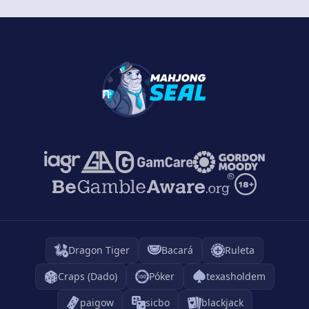
Dragon Tiger
Bacará
Ruleta
Craps (Dado)
Póker
texasholdem
paigow
sicbo
blackjack