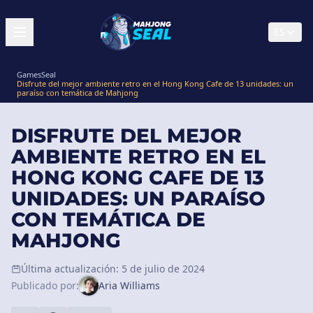
ES
GamesSeal
Disfrute del mejor ambiente retro en el Hong Kong Cafe de 13 unidades: un
paraíso con temática de Mahjong
DISFRUTE DEL MEJOR
AMBIENTE RETRO EN EL
HONG KONG CAFE DE 13
UNIDADES: UN PARAÍSO
CON TEMÁTICA DE
MAHJONG
Última actualización: 5 de julio de 2024
Publicado por:
Aria Williams