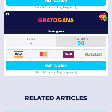
VISIT CASINO
18+ · T&Cs Apply · Play Responsibly
#3
Gratogana
Bonus
Free Spins
-
50
VISIT CASINO
18+ · T&Cs Apply · Play Responsibly
RELATED ARTICLES